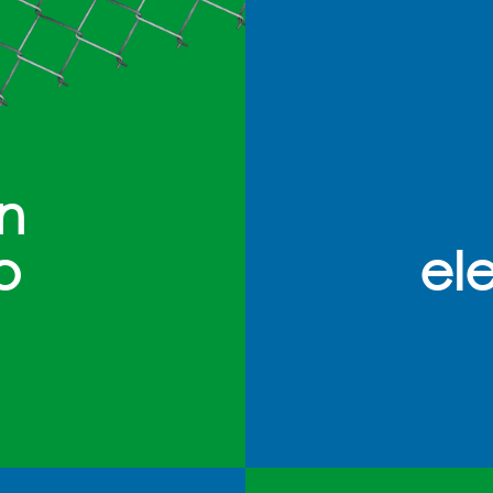
ón
o
el