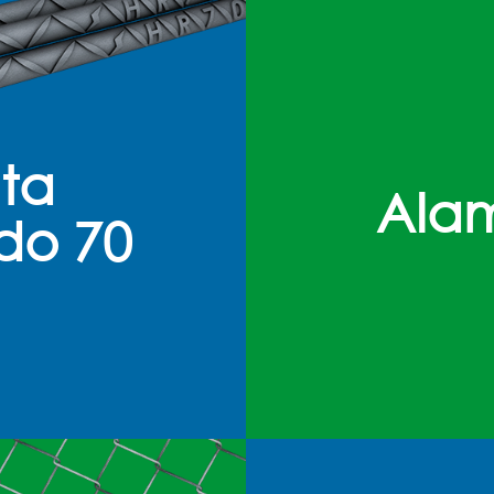
lta
Ala
ado 70