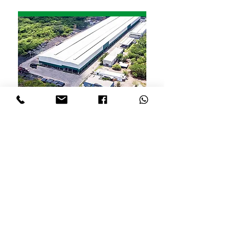
Carretera CA-5, Complejo de Bodegas
Manzur, frente a Finca El Carmen No. 2,
Aldea los Palillos, Villas de San Antonio,
Comayagua, Honduras.